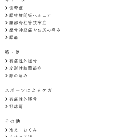
側弯症
腰椎椎間板ヘルニア
腰部脊柱管狭窄症
坐骨神経痛やお尻の痛み
腰痛
膝・足
有痛性外脛骨
変形性膝関節症
膝の痛み
スポーツによるケガ
有痛性外脛骨
野球肩
その他
冷え・むくみ