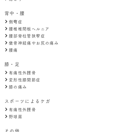
背中・腰
側弯症
腰椎椎間板ヘルニア
腰部脊柱管狭窄症
坐骨神経痛やお尻の痛み
腰痛
膝・足
有痛性外脛骨
変形性膝関節症
膝の痛み
スポーツによるケガ
有痛性外脛骨
野球肩
その他