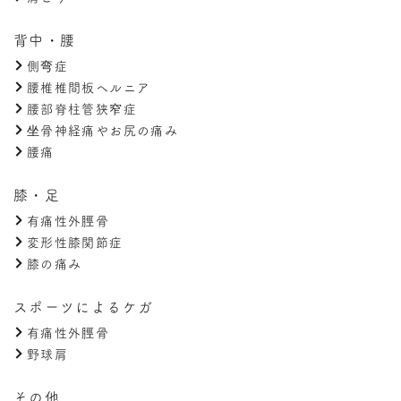
背中・腰
側弯症
腰椎椎間板ヘルニア
腰部脊柱管狭窄症
坐骨神経痛やお尻の痛み
腰痛
膝・足
有痛性外脛骨
変形性膝関節症
膝の痛み
スポーツによるケガ
有痛性外脛骨
野球肩
その他